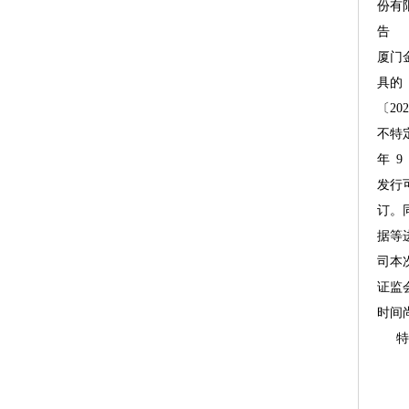
份有
告本
厦门
具的
〔20
不特
年9
发行
订。
据等
司本
证监
时间
特